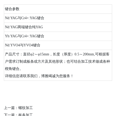
键合参数
Nd:YAG与Cr4+:YAG键合
Nd:YAG两端键合纯YAG
Yb:YAG与Cr4+:YAG键合
Nd:YVO4与YVO4键合
产品尺寸：直径φ2～φ15mm，长度（厚度）0.5～200mm,可根据客
户需求订制成板条或方片及其他形状；也可结合加工技术做成各种
楔角键合。
详细信息请联系我们，博雅竭诚为您服务！
上一篇：
螺纹加工
下一篇：
板条加工